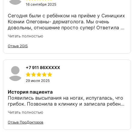
16 сентября 2025
Сегодня были с ребёнком на приёме у Синицких
Ксении Олеговны- дерматолога. Мы очень
довольны, отношение просто супер! Ответила на
все волнующие темы. Спасибо за помощь. Сама
Читать полностью
клиника приятная, совет- добавьте игрушек , их
нет . Нашему сыну было скучно ждать)))
Отзыв 2GIS
+7 911 86XXXXX
29 июля 2025
История пациента
Появились высыпания на ногах, испугалась, что
грибок. Позвонила в клинику и записала ребенка
к Ксении Олеговне Синицких.
Читать полностью
Понравилось
Отзыв ПроДокторов
Все понравилось. Сама клиника небольшая, но
уютная. Персонал вежливый. Врач на приёме