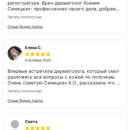
регистратуре. Врач-дерматолог Ксения
18.11.25 мы были на приёме, и доктор нам
Синицких- профессионал своего дела, добрая,
сказала те заветные слова (вы здоровы), от
приятная девушка, замечательный врач!❤️
которых слезы на глазах! Да, доктор, мы это
Читать полностью
сделали вместе!
Отзыв Яндекс Карты
Понравилось
Нам очень все понравилось, девочки на
ресепшене очень вежливые, всегда встречают с
Елена С.
улыбкой! Рекомендую данную клинику! И
доктора Синицких Ксению Олеговну!
6 октября 2025
Впервые встретила дерматолога, который смог
разложить все вопросы с кожей по полочкам.
Очень советую Синицких К.О., рассказала что у
меня, дала листочек с рекомендованными
Читать полностью
уходовыми средствами, назначила лечение. За
несколько дней всё прошло + наконец-то я
Отзыв Яндекс Карты
смогла подобрать уход для моей капризной
кожи
Света