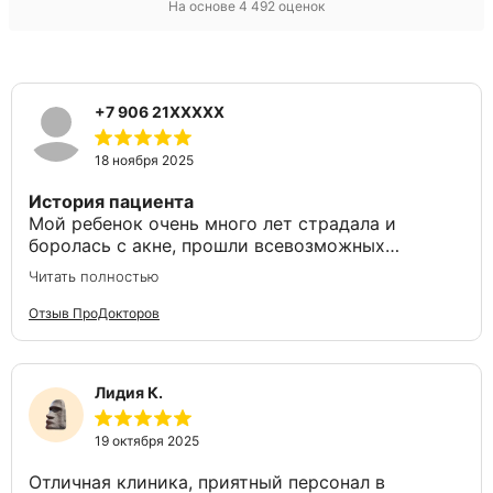
На основе
4 492
оценок
+7 906 21XXXXX
18 ноября 2025
История пациента
Мой ребенок очень много лет страдала и
боролась с акне, прошли всевозможных
косметологов и врачей, ища помощи в
Читать полностью
устранение данной проблемы. Случайно
наткнулась на рекламу клиники «НовоМед» и
Отзыв ПроДокторов
увидела довольно приятного доктора на фото, и
решили записаться! На первом и последующих
приёмах Ксения Олеговна была очень тактична,
Лидия К.
мила и приветлива, а главное, смогла
расположить мою дочь к себе и убедила ее в
том, что придем к отличному результату!
19 октября 2025
Лечение проходили 6 месяцев под четким
Отличная клиника, приятный персонал в
контролем нашего любимого доктора, сегодня