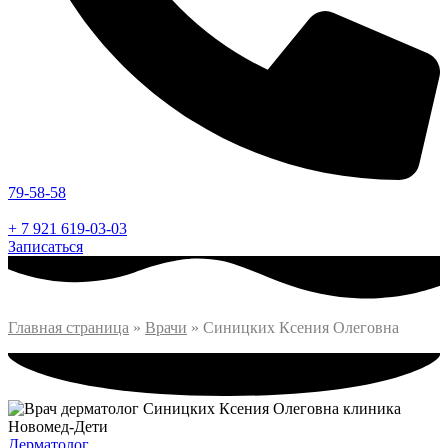
79-58-58
+ 7 921 619-03-03
Записаться
Главная страница
»
Врачи
»
Синицких Ксения Олеговна
Дерматолог