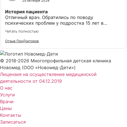
25 октября 2024
История пациента
Отличный врач. Обратились по поводу
психических проблем у подростка 15 лет в
октябре этого года. Алеся Евгеньевна сразу
Читать полностью
создала вокруг моего ребёнка такую обстановку,
что тот забыл, что это врач... Все было на таком
Отзыв ПроДокторов
доверительное уровне, что говорит о высоком
профессионализме врача. Ребёнок остался
доволен после посещения психолога, и с
© 2018-2026 Многопрофильная детская клиника
удовольствием поедет ещё. Очень благодарны
Новомед (ООО «Новомед-Дети»)
Алесе Евгеньевне за её профессионализм.
Лицензия на осуществление медицинской
Понравилось
деятельности от 04.12.2019
Все.
О нас
Услуги
Не понравилось
Врачи
Без недостатков.
Цены
Контакты
Записаться