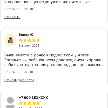
и первое посещение,но уже положительные
эмоции.
Читать полностью
Отзыв 2GIS
Елена Ж
6 апреля 2025
Были вместе с дочкой-подростком у Алеси
Евгеньевны, ребенок всем доволен, очень хорошо
себя чувствует после разговора, доктор помогла
справиться с ее проблемой! Спасибо большое,
Читать полностью
замечательный прием, все по делу и очень нам
помогло!
Отзыв Яндекс Карты
+7 900 35XXXXX