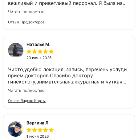
вежливый и приветливый персонал. Я была на
УЗИ​ у врача Кировой Т. Е., мне важно, чтобы
Читать полностью
женское УЗИ проводил именно врач-гинеколог,
поэтому обращаюсь к Кировой Т. Е., не первый
Отзыв ПроДокторов
раз. Врач хотя и молодая, но очень
внимательная, вдумчивая, все объясняет и
рассказывает. Дай бог, чтобы и дальше
Наталья М.
работала!
Понравилось
23 июня 2026
В клинике вежливый персонал, отношение к
Чисто,удобно локация, запись, перечень услуг,и
пациенту вежливое, дружелюбное. В жаркий
прием докторов.Спасибо доктору
летний день работал кондиционер. Удобное
гинекологу,внимательная,аккуратная и чуткая
расположение клиники (прямо у остановки
Лозинская Наталья Александровна.
общественного транспорта).
Читать полностью
Отзыв Яндекс Карты
Не понравилось
Не обнаружила.
Вергина Л.
1 июня 2026