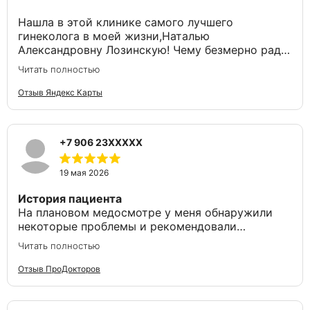
Нашла в этой клинике самого лучшего
гинеколога в моей жизни,Наталью
Александровну Лозинскую! Чему безмерно рада!
Клиника НОВОМЕД на Ул. Флотской мне тоже
Читать полностью
очень нравится,всегда приятный и приветливый
персонал! Все супер! 😊
Отзыв Яндекс Карты
+7 906 23XXXXX
19 мая 2026
История пациента
На плановом медосмотре у меня обнаружили
некоторые проблемы и рекомендовали
обратиться к гинекологу. К Элизе Геланиевне я
Читать полностью
попала впервые и осталась очень довольна
визитом. Она очень внимательно меня
Отзыв ПроДокторов
выслушала, мы подробно обсудили имеющуюся
проблему и план лечения. Кроме этого Элиза
Геланиевна провела полный осмотр, проверила