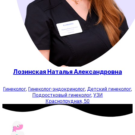
Лозинская Наталья Александровна
Гинеколог
,
Гинеколог-эндокринолог
,
Детский гинеколог
,
Подростковый гинеколог
,
УЗИ
Краснопрудная, 50