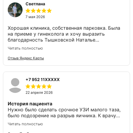
Светлана
состояние груди, лимфоузлов, выдала мне
рекомендации по профилактике. Подробно
ответила на все заданные мною вопросы. Была
7 мая 2026
очень внимательна, доброжелательна,
Хорошая клиника, собственная парковка. Была
аккуратна. Не назначила ничего лишнего. Я
на приеме у гинеколога и хочу выразить
продолжу лечиться и наблюдаться именно у
благодарность Тышковской Наталье
этого врача.
Александровне, за подход, за внимательность.
Читать полностью
Была рада попасть к вам на приём.
Понравилось
Отзыв Яндекс Карты
Понравилось все. Подробно написала в отзыве.
Не понравилось
Нет недостатков.
+7 952 11XXXXX
22 апреля 2026
История пациента
Нужно было сделать срочное УЗИ малого таза​,
было подозрение на разрыв яичника. К врачу
попала случайно, было окно между приёмами.
Читать полностью
Меня встретила молодая женщина, очень